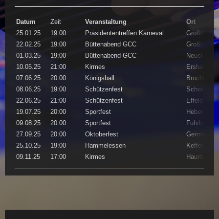
Datum
Zeit
Veranstaltung
Ort
25.01.25
19:00
Präsidententreffen Karneval
Großbodung
22.02.25
19:00
Büttenabend GCC
Großbodung
01.03.25
19:00
Büttenabend GCC
Neustadt/Ei
10.05.25
21:00
Kirmes
Ershausen 
07.06.25
20:00
Königsball
Brochthaus
08.06.25
19:00
Schützenfest
Schwiegers
22.06.25
21:00
Schützenfest
Effelder - F
19.07.25
20:00
Sportfest
Hebenshaus
09.08.25
20:00
Sportfest
Fuhrbach - 
27.09.25
20:00
Oktoberfest
Germerode -
25.10.25
19:00
Hammelessen
Kefferhause
09.11.25
17:00
Kirmes
Hauröden -